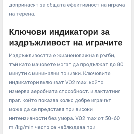
допринасят за общата ефективност на играча
на терена.
Ключови индикатори за
издръжливост на играчите
Издръжливостта е жизненоважна в ръгби,
тъй като мачовете могат да продължат до 80
минути с минимални почивки. Ключовите
индикатори включват VO2 max, който
измерва аеробната способност, и лактатния
праг, който показва колко добре играчът
може да се представя при високи
интензивности без умора. VO2 max от 50-60
ml/kg/min често се наблюдава при