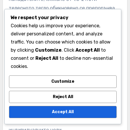
телесното тегло обикновено се препоръчва,
докато защитниците може да се фокусират
We respect your privacy
върху експлозивната сила, стремейки се към
Cookies help us improve your experience,
deliver personalized content, and analyze
power clean от около 1-1.5 пъти телесното
traffic. You can choose which cookies to allow
тегло. Тези бенчмаркове помагат да се
by clicking
Customize
. Click
Accept All
to
осигури, че играчите могат да се справят
consent or
Reject All
to decline non-essential
ефективно с физическите сблъсъци.
cookies.
Включването на тренировки за сила в
Customize
седмичните рутини е от съществено
значение. Фокусирайте се върху комплексни
Reject All
движения като клякания, мъртва тяга и лег
Accept All
преса, коригирайки интензивността в
зависимост от позицията на играча и
индивидуалните цели.