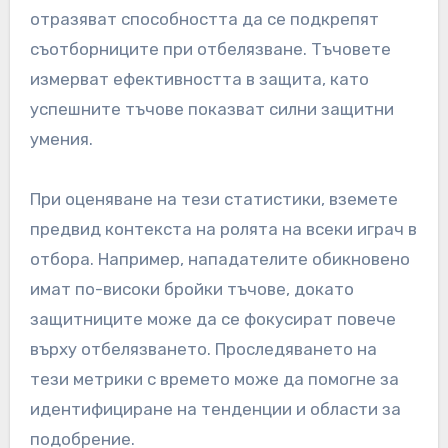
отразяват способността да се подкрепят
съотборниците при отбелязване. Тъчовете
измерват ефективността в защита, като
успешните тъчове показват силни защитни
умения.
При оценяване на тези статистики, вземете
предвид контекста на ролята на всеки играч в
отбора. Например, нападателите обикновено
имат по-високи бройки тъчове, докато
защитниците може да се фокусират повече
върху отбелязването. Проследяването на
тези метрики с времето може да помогне за
идентифициране на тенденции и области за
подобрение.