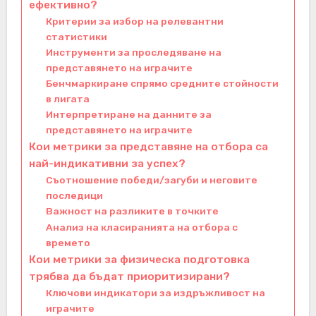
ефективно?
Критерии за избор на релевантни
статистики
Инструменти за проследяване на
представянето на играчите
Бенчмаркиране спрямо средните стойности
в лигата
Интерпретиране на данните за
представянето на играчите
Кои метрики за представяне на отбора са
най-индикативни за успех?
Съотношение победи/загуби и неговите
последици
Важност на разликите в точките
Анализ на класиранията на отбора с
времето
Кои метрики за физическа подготовка
трябва да бъдат приоритизирани?
Ключови индикатори за издръжливост на
играчите