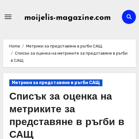
Skip
to
moijelis-magazine.com
content
Home
Метрики за представяне в ръгби САЩ
Списък за оценка на метриките за представяне в ръгби
в САЩ
Метрики за представяне в ръгби САЩ
Списък за оценка на
метриките за
представяне в ръгби в
САЩ