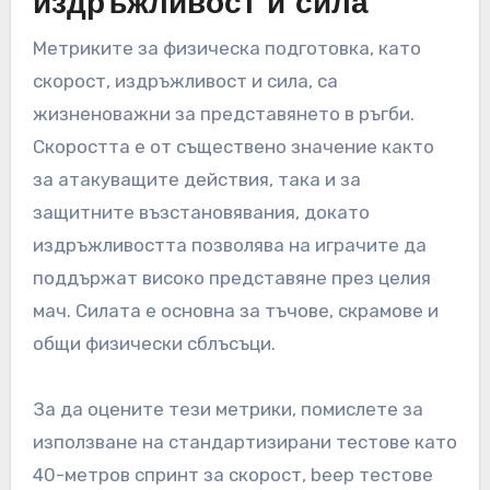
издръжливост и сила
Метриките за физическа подготовка, като
скорост, издръжливост и сила, са
жизненоважни за представянето в ръгби.
Скоростта е от съществено значение както
за атакуващите действия, така и за
защитните възстановявания, докато
издръжливостта позволява на играчите да
поддържат високо представяне през целия
мач. Силата е основна за тъчове, скрамове и
общи физически сблъсъци.
За да оцените тези метрики, помислете за
използване на стандартизирани тестове като
40-метров спринт за скорост, beep тестове