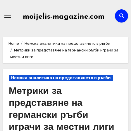
Skip
to
moijelis-magazine.com
content
Home
Немска аналитика на представянето в ръгби
Метрики за представяне на германски ръгби играчи за
местни лиги
Немска аналитика на представянето в ръгби
Метрики за
представяне на
германски ръгби
играчи за местни лиги