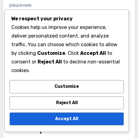
решения.
We respect your privacy
Местните лиги могат да обмислят
Cookies help us improve your experience,
използването на софтуер за видео анализ, за
deliver personalized content, and analyze
да преглеждат игрови кадри, помагайки на
traffic. You can choose which cookies to allow
играчите да идентифицират области за
by clicking
Customize
. Click
Accept All
to
подобрение. Освен това, носимата технология
consent or
Reject All
to decline non-essential
може да следи физиологичните данни,
cookies.
предлагайки обратна връзка в реално време
Customize
по време на тренировъчните сесии.
Reject All
Насърчаване на обратната
връзка от играчите и
Accept All
самооценка