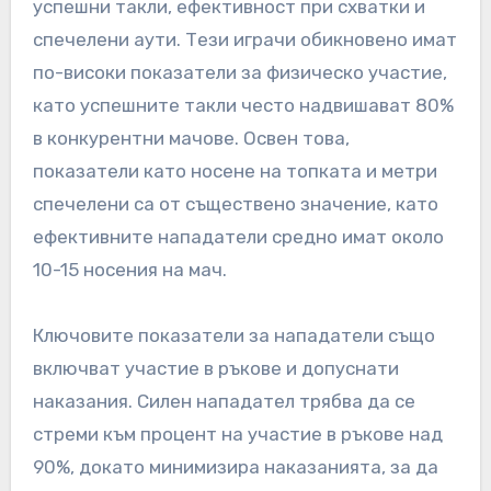
успешни такли, ефективност при схватки и
спечелени аути. Тези играчи обикновено имат
по-високи показатели за физическо участие,
като успешните такли често надвишават 80%
в конкурентни мачове. Освен това,
показатели като носене на топката и метри
спечелени са от съществено значение, като
ефективните нападатели средно имат около
10-15 носения на мач.
Ключовите показатели за нападатели също
включват участие в ръкове и допуснати
наказания. Силен нападател трябва да се
стреми към процент на участие в ръкове над
90%, докато минимизира наказанията, за да