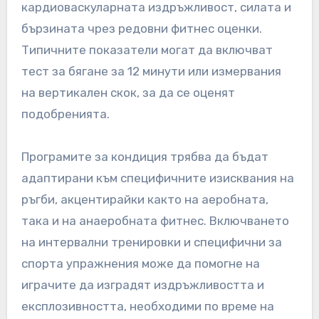
кардиоваскуларната издръжливост, силата и
бързината чрез редовни фитнес оценки.
Типичните показатели могат да включват
тест за бягане за 12 минути или измервания
на вертикален скок, за да се оценят
подобренията.
Програмите за кондиция трябва да бъдат
адаптирани към специфичните изисквания на
ръгби, акцентирайки както на аеробната,
така и на анаеробната фитнес. Включването
на интервални тренировки и специфични за
спорта упражнения може да помогне на
играчите да изградят издръжливостта и
експлозивността, необходими по време на