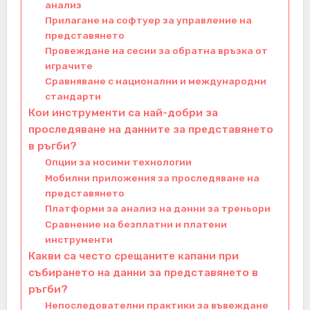
анализ
Прилагане на софтуер за управление на
представянето
Провеждане на сесии за обратна връзка от
играчите
Сравняване с национални и международни
стандарти
Кои инструменти са най-добри за
проследяване на данните за представянето
в ръгби?
Опции за носими технологии
Мобилни приложения за проследяване на
представянето
Платформи за анализ на данни за треньори
Сравнение на безплатни и платени
инструменти
Какви са често срещаните капани при
събирането на данни за представянето в
ръгби?
Непоследователни практики за въвеждане