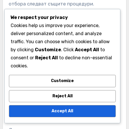
отбора следват същите процедури.
Редовните тренировъчни сесии могат да
We respect your privacy
помогнат за укрепване на тези практики и
Cookies help us improve your experience,
минимизиране на грешките.
deliver personalized content, and analyze
traffic. You can choose which cookies to allow
Използването на централизирана цифрова
by clicking
Customize
. Click
Accept All
to
платформа за въвеждане на данни може също
consent or
Reject All
to decline non-essential
да подобри последователността. Това
cookies.
позволява актуализации в реално време и
Customize
намалява вероятността от несъответствия,
причинени от ръчни записи.
Reject All
Прекомерна зависимост от
Accept All
количествени метрики