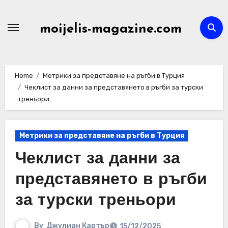
Skip
to
moijelis-magazine.com
content
Home
Метрики за представяне на ръгби в Турция
Чеклист за данни за представянето в ръгби за турски
треньори
Метрики за представяне на ръгби в Турция
Чеклист за данни за
представянето в ръгби
за турски треньори
By
Джулиан Картър
15/12/2025