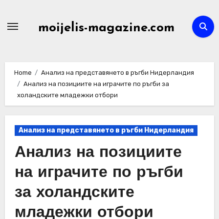
Skip
to
moijelis-magazine.com
content
Home
Анализ на представянето в ръгби Нидерландия
Анализ на позициите на играчите по ръгби за
холандските младежки отбори
Анализ на представянето в ръгби Нидерландия
Анализ на позициите
на играчите по ръгби
за холандските
младежки отбори