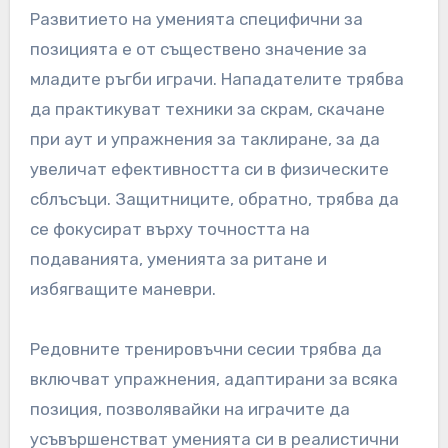
Развитието на уменията специфични за
позицията е от съществено значение за
младите ръгби играчи. Нападателите трябва
да практикуват техники за скрам, скачане
при аут и упражнения за таклиране, за да
увеличат ефективността си в физическите
сблъсъци. Защитниците, обратно, трябва да
се фокусират върху точността на
подаванията, уменията за ритане и
избягващите маневри.
Редовните тренировъчни сесии трябва да
включват упражнения, адаптирани за всяка
позиция, позволявайки на играчите да
усъвършенстват уменията си в реалистични