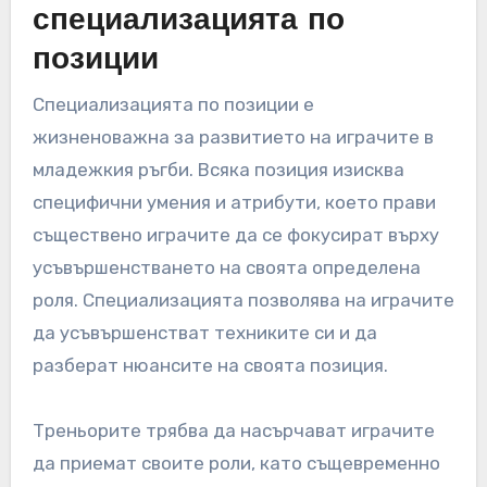
специализацията по
позиции
Специализацията по позиции е
жизненоважна за развитието на играчите в
младежкия ръгби. Всяка позиция изисква
специфични умения и атрибути, което прави
съществено играчите да се фокусират върху
усъвършенстването на своята определена
роля. Специализацията позволява на играчите
да усъвършенстват техниките си и да
разберат нюансите на своята позиция.
Треньорите трябва да насърчават играчите
да приемат своите роли, като същевременно