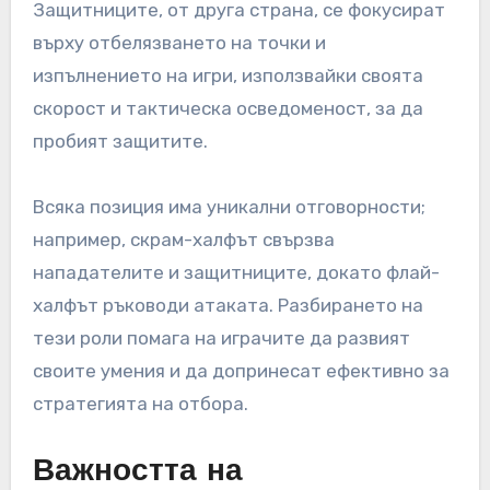
Защитниците, от друга страна, се фокусират
върху отбелязването на точки и
изпълнението на игри, използвайки своята
скорост и тактическа осведоменост, за да
пробият защитите.
Всяка позиция има уникални отговорности;
например, скрам-халфът свързва
нападателите и защитниците, докато флай-
халфът ръководи атаката. Разбирането на
тези роли помага на играчите да развият
своите умения и да допринесат ефективно за
стратегията на отбора.
Важността на