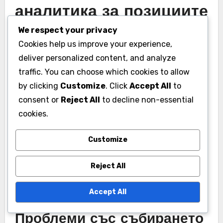
аналитика за позициите
на играчите?
We respect your privacy
Cookies help us improve your experience,
Внедряването на аналитика за позициите на
deliver personalized content, and analyze
играчите в холандските младежки ръгби
traffic. You can choose which cookies to allow
отбори представя няколко
by clicking
Customize
. Click
Accept All
to
предизвикателства, основно свързани с
consent or
Reject All
to decline non-essential
събирането на данни, точността и
cookies.
интерпретацията. Тези предизвикателства
Customize
могат да възпрепятстват ефективното
използване на аналитиката за подобряване
Reject All
на развитието на играчите и представянето
на отбора.
Accept All
Проблеми със събирането