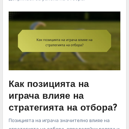
Как позицията на
играча влияе на
стратегията на отбора?
Позицията на играча значително влияе на