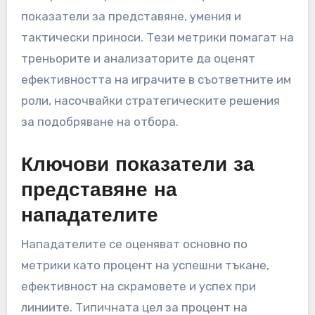
показатели за представяне, умения и
тактически приноси. Тези метрики помагат на
треньорите и анализаторите да оценят
ефективността на играчите в съответните им
роли, насочвайки стратегическите решения
за подобряване на отбора.
Ключови показатели за
представяне на
нападателите
Нападателите се оценяват основно по
метрики като процент на успешни тъкане,
ефективност на скрамовете и успех при
линиите. Типичната цел за процент на