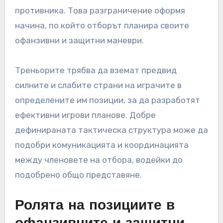
противника. Това разграничение оформя
начина, по който отборът планира своите
офанзивни и защитни маневри.
Треньорите трябва да вземат предвид
силните и слабите страни на играчите в
определените им позиции, за да разработят
ефективни игрови планове. Добре
дефинираната тактическа структура може да
подобри комуникацията и координацията
между членовете на отбора, водейки до
подобрено общо представяне.
Ролята на позициите в