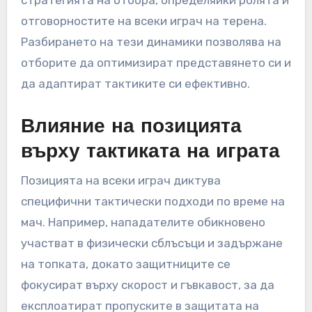
стратегията на отбора, определяйки ролята и
отговорностите на всеки играч на терена.
Разбирането на тези динамики позволява на
отборите да оптимизират представянето си и
да адаптират тактиките си ефективно.
Влияние на позицията
върху тактиката на играта
Позицията на всеки играч диктува
специфични тактически подходи по време на
мач. Например, нападателите обикновено
участват в физически сблъсъци и задържане
на топката, докато защитниците се
фокусират върху скорост и гъвкавост, за да
експлоатират пропуските в защитата на