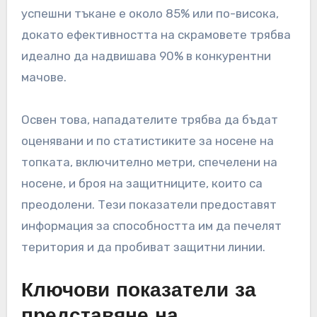
успешни тъкане е около 85% или по-висока,
докато ефективността на скрамовете трябва
идеално да надвишава 90% в конкурентни
мачове.
Освен това, нападателите трябва да бъдат
оценявани и по статистиките за носене на
топката, включително метри, спечелени на
носене, и броя на защитниците, които са
преодолени. Тези показатели предоставят
информация за способността им да печелят
територия и да пробиват защитни линии.
Ключови показатели за