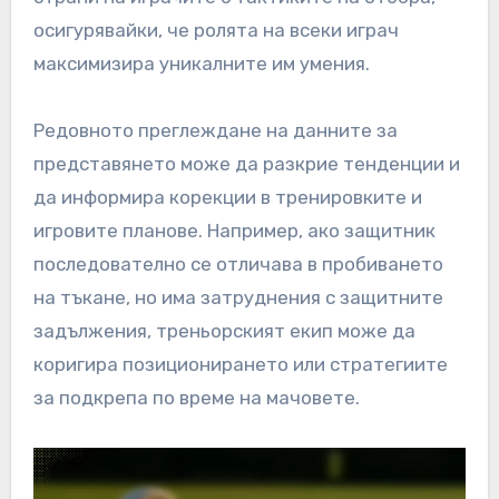
осигурявайки, че ролята на всеки играч
максимизира уникалните им умения.
Редовното преглеждане на данните за
представянето може да разкрие тенденции и
да информира корекции в тренировките и
игровите планове. Например, ако защитник
последователно се отличава в пробиването
на тъкане, но има затруднения с защитните
задължения, треньорският екип може да
коригира позиционирането или стратегиите
за подкрепа по време на мачовете.