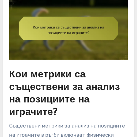
Кои метрики са
съществени за анализ
на позициите на
играчите?
Съществени метрики за анализ на позициите
на играчите в ръгби включват физически