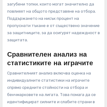
загубени топки, които могат значително да
повлияят на общото представяне на отбора.
Поддържането на нисък процент на
пропуснати тъкане е от съществено значение
за защитниците, за да осигурят надеждност в
защитата.
Сравнителен анализ на
статистиките на играчите
Сравнителният анализ включва оценка на
индивидуалните статистики на играчите
спрямо средните стойности на отбора и
бенчмарковете на лигата. Това помага да се
идентифицират силните и слабите страни в